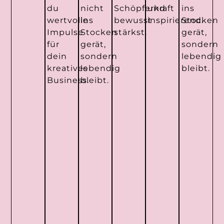
du
nicht
Schöpferkraft
und
ins
wertvolle
ins
bewusst
inspirierend.
Stocken
Impulse
Stocken
stärkst.
gerät,
für
gerät,
sondern
dein
sondern
lebendig
kreatives
lebendig
bleibt.
Business.
bleibt.