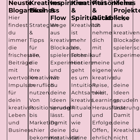
Neuste
Kreatives
Inspiration
Kreativität
Persönliches
Meine
Blogartikel
Business
&
&
&
Projekt
Flow
Spiritualität
Rückblicke
Hier
Wege
findest
Strategien
Wege
Kreativität
Ich
aus
du
&
aus
ist
nehme
kreativen
immer
Tipps
kreativen
mehr
dich
Blockade
die
für
Blockaden,
als
mit
spieleris
frischesten
alle,
spielerisches
Technik.
auf
Experime
Beiträge
die
Experimentieren
Hier
meine
und
mit
ihre
und
geht
eigene
wie
wertvollen
Kreativität
wie
es um
kreative
du
Impulsen
beruflich
du
Intuition,
Reise,
deine
für
nutzen.
deine
Achtsamkeit,
teile
Ideen
dein
Von
Ideen
kreative
Learnings,
sprudeln
kreatives
Positionierung
sprudeln
Rituale
Herausforderun
lässt.
Leben
bis
lässt.
und
und
Damit
und
Marketing
Damit
wie
Erfolge.
deine
Business.
– hier
deine
du
Offen,
Kreativit
bekommst
Kreativität
deine
ehrlich
nicht