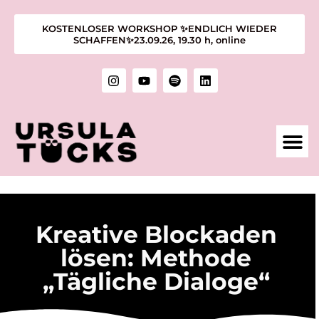
KOSTENLOSER WORKSHOP ✨ENDLICH WIEDER
SCHAFFEN✨23.09.26, 19.30 h, online
1:1 M
KURSE &
ÜBER MIC
KUNST &
Kreative Blockaden
lösen: Methode
„Tägliche Dialoge“