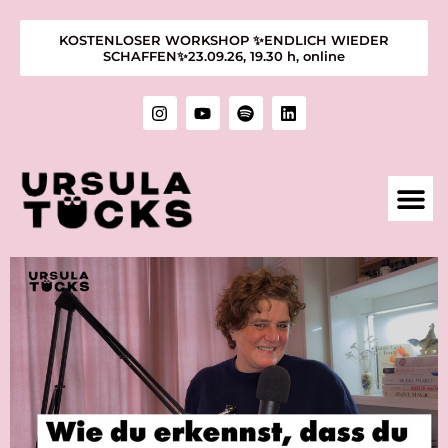
KOSTENLOSER WORKSHOP ✨ENDLICH WIEDER
SCHAFFEN✨23.09.26, 19.30 h, online
1:1 M
KURSE &
ÜBER MIC
KUNST &