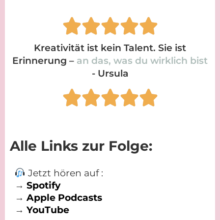
Kreativität ist kein Talent. Sie ist
Erinnerung –
an das, was du wirklich bist
- Ursula
Alle Links zur Folge:
Jetzt hören auf :
→
Spotify
→
A
pple Podcasts
→
Yo
uTube