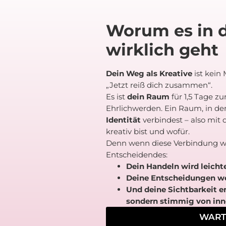
Worum es in 
wirklich geht
Dein Weg als Kreative
ist kein 
„Jetzt reiß dich zusammen“.
Es ist
dein Raum
für 1,5 Tage z
Ehrlichwerden. Ein Raum, in de
Identität
verbindest – also mit 
kreativ bist und wofür.
Denn wenn diese Verbindung wie
Entscheidendes:
Dein Handeln wird leichte
Deine Entscheidungen we
Und deine Sichtbarkeit e
sondern stimmig von inn
WARTE