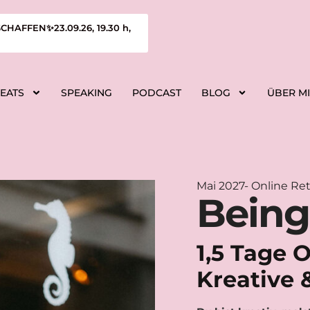
FFEN✨23.09.26, 19.30 h,
REATS
SPEAKING
PODCAST
BLOG
ÜBER M
Mai 2027- Online Re
Being
1,5 Tage 
Kreative 