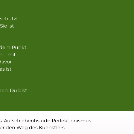
 schützt
Sie ist
dem Punkt,
n – mit
davor
s ist
n. Du bist