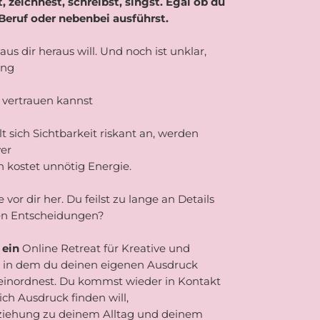
t, zeichnest, schreibst, singst. Egal ob du
 Beruf oder n
ebenbei ausführst.
aus dir heraus will. Und noch ist unklar,
ung
vertrauen kannst
hlt sich Sichtbarkeit riskant an, werden
er
n kostet unnötig Energie.
vor dir her. Du feilst zu lange an Details
en Entscheidungen?
 ein
Online Retreat für Kreative und
m, in dem du deinen eigenen Ausdruck
 einordnest. Du kommst wieder in Kontakt
ch Ausdruck finden will,
eziehung zu deinem Alltag und deinem