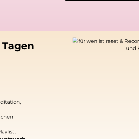
5 Tagen
ditation,
ichen
ylist,