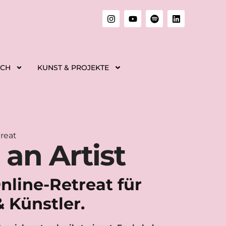
ICH
KUNST & PROJEKTE
treat
 an Artist
Online-Retreat für
& Künstler.