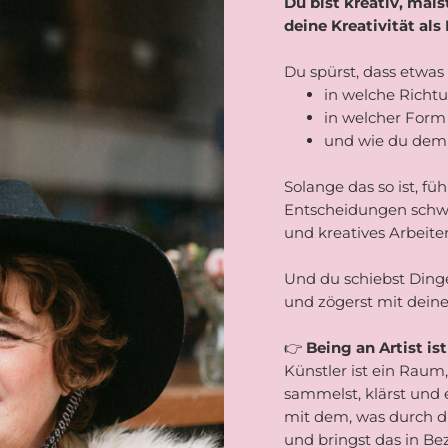
Du bist kreativ, mals
deine Kreativität als
Du spürst, dass etwas 
in welche Richt
in welcher Form
und wie du dem 
Solange das so ist, fü
Entscheidungen schw
und kreatives Arbeite
Und du schiebst Dinge 
und zögerst mit dein
👉
Being an Artist ist
Künstler ist ein Rau
sammelst, klärst und
mit dem, was durch di
und bringst das in B