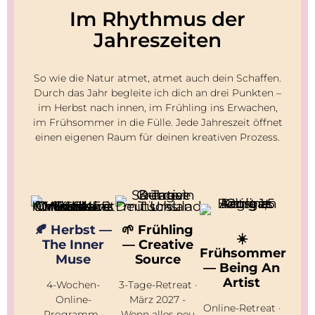
Im Rhythmus der
Jahreszeiten
So wie die Natur atmet, atmet auch dein Schaffen.
Durch das Jahr begleite ich dich an drei Punkten –
im Herbst nach innen, im Frühling ins Erwachen,
im Frühsommer in die Fülle. Jede Jahreszeit öffnet
einen eigenen Raum für deinen kreativen Prozess.
🍂 Herbst —
🌱 Frühling
☀️
The Inner
— Creative
Frühsommer
Muse
Source
— Being An
Artist
4-Wochen-
3-Tage-Retreat ·
Online-
März 2027 -
Online-Retreat ·
Programm ·
Wenn alles neu