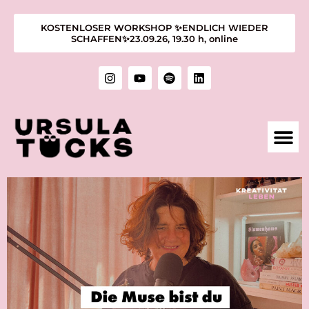
KOSTENLOSER WORKSHOP ✨ENDLICH WIEDER
SCHAFFEN✨23.09.26, 19.30 h, online
1:1 M
KURSE &
ÜBER MIC
KUNST &