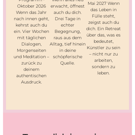
Mai 2027 Wenn
Oktober 2026
erwacht, öffnest
das Leben in
Wenn das Jahr
auch du dich.
Fülle steht,
nach innen geht,
Drei Tage in
zeigst auch du
kehrst auch du
echter
dich. Ein Retreat
ein. Vier Wochen
Begegnung,
über das, was es
mit täglichen
raus aus dem
bedeutet,
Dialogen,
Alltag, tief hinein
Künstler zu sein
Morgenseiten
in deine
– nicht nur zu
und Meditation –
schöpferische
arbeiten,
zurück zu
Quelle.
sondern zu
deinem
leben.
authentischen
Ausdruck.