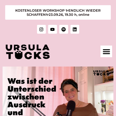
KOSTENLOSER WORKSHOP ✨ENDLICH WIEDER
SCHAFFEN✨23.09.26, 19.30 h, online
1:1 M
KURSE &
ÜBER MIC
KUNST &