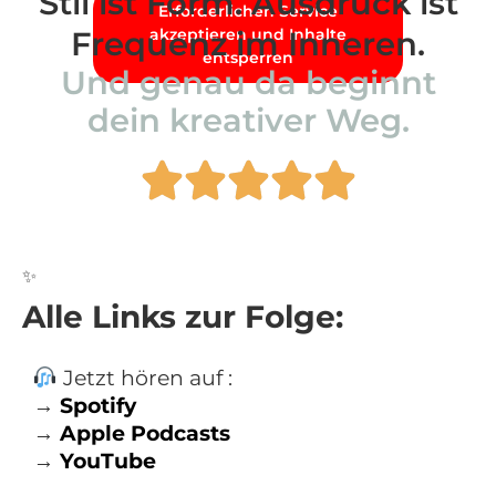
Stil ist Form. Ausdruck ist
Erforderlichen Service
Frequenz im Inneren.
akzeptieren und Inhalte
entsperren
Und genau da beginnt
dein kreativer Weg.
✨
Alle Links zur Folge:
Jetzt hören auf :
→
Spotify
→
Apple Podcasts
→
YouTube