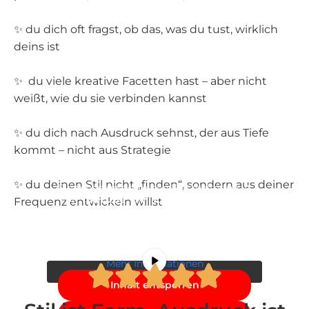
✨ du dich oft fragst, ob das, was du tust, wirklich
deins ist
✨ du viele kreative Facetten hast – aber nicht
weißt, wie du sie verbinden kannst
✨ du dich nach Ausdruck sehnst, der aus Tiefe
kommt – nicht aus Strategie
✨ du deinen Stil nicht „finden“, sondern aus deiner
Sie sehen gerade einen Platzhalterinhalt
von
YouTube
. Um auf den eigentlichen
Frequenz entwickeln willst
Inhalt zuzugreifen, klicken Sie auf die
Schaltfläche unten. Bitte beachten Sie,
dass dabei Daten an Drittanbieter
weitergegeben werden.
Mehr Informationen
Inhalt entsperren