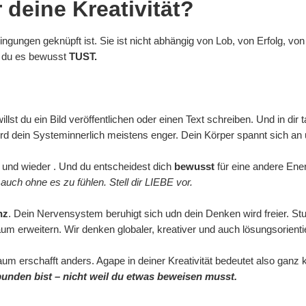
deine Kreativität?
ngungen geknüpft ist. Sie ist nicht abhängig von Lob, von Erfolg, von
s du es bewusst
TUST.
 willst du ein Bild veröffentlichen oder einen Text schreiben. Und in di
d dein Systeminnerlich meistens enger. Dein Körper spannt sich an 
ein und wieder . Und du entscheidest dich
bewusst
für eine andere Ener
uch ohne es zu fühlen. Stell dir LIEBE vor.
nz
. Dein Nervensystem beruhigt sich udn dein Denken wird freier. S
erweitern. Wir denken globaler, kreativer und auch lösungsorientie
um erschafft anders. Agape in deiner Kreativität bedeutet also ganz 
rbunden bist – nicht weil du etwas beweisen musst.