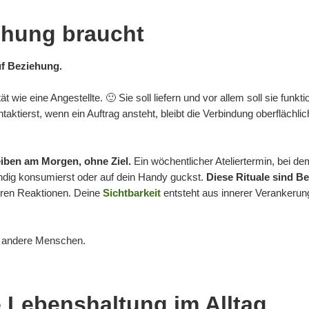
ehung braucht
uf Beziehung.
t wie eine Angestellte. 🙂 Sie soll liefern und vor allem soll sie funkt
aktierst, wenn ein Auftrag ansteht, bleibt die Verbindung oberflächl
iben am Morgen, ohne Ziel.
Ein wöchentlicher Ateliertermin, bei d
ndig konsumierst oder auf dein Handy guckst.
Diese Rituale sind B
ßeren Reaktionen. Deine
Sichtbarkeit
entsteht aus innerer Verankerung
t andere Menschen.
e Lebenshaltung im Alltag