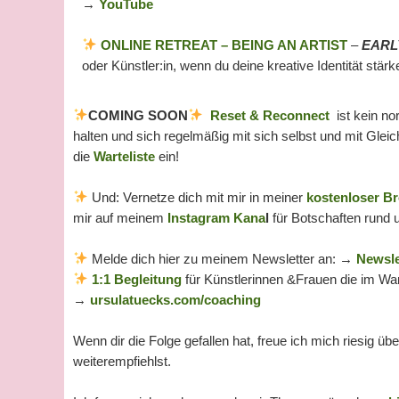
→
YouTube
ONLINE RETREAT – BEING AN ARTIST
–
EARLY
oder Künstler:in, wenn du deine kreative Identität st
COMING SOON
Reset & Reconnect
ist kein n
halten und sich regelmäßig mit sich selbst und mit Gle
die
Warteliste
ein!
Und: Vernetze dich mit mir in meiner
kostenloser Br
mir auf meinem
Instagram Kana
l
für Botschaften rund
Melde dich hier zu meinem Newsletter an: →
Newsle
1:1 Begleitung
für Künstlerinnen &Frauen die im Wan
→
ursulatuecks.com/coaching
Wenn dir die Folge gefallen hat, freue ich mich riesig üb
weiterempfiehlst.