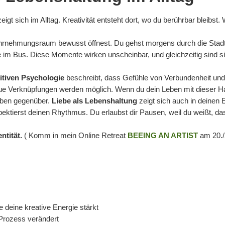
eigt sich im Alltag. Kreativität entsteht dort, wo du berührbar bleibs
hrnehmungsraum bewusst öffnest. Du gehst morgens durch die Stadt
im Bus. Diese Momente wirken unscheinbar, und gleichzeitig sind si
tiven Psychologie
beschreibt, dass Gefühle von Verbundenheit und O
neue Verknüpfungen werden möglich. Wenn du dein Leben mit dieser Halt
eben gegenüber.
Liebe als Lebenshaltung
zeigt sich auch in deinen E
ektierst deinen Rhythmus. Du erlaubst dir Pausen, weil du weißt, das
ntität.
( Komm in mein Online Retreat
BEEING AN ARTIST
am 20./2
deine kreative Energie stärkt
Prozess verändert