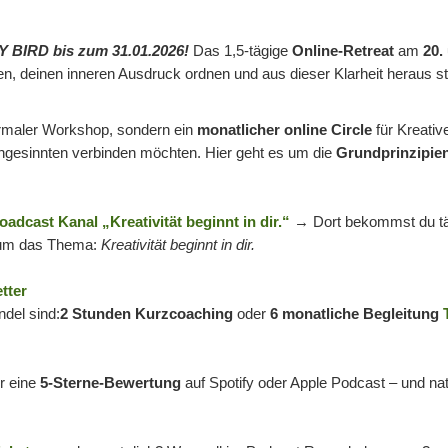
 BIRD bis zum 31.01.2026!
Das 1,5-tägige
Online-Retreat
am
20.
ärken, deinen inneren Ausdruck ordnen und aus dieser Klarheit heraus
ormaler Workshop, sondern ein
monatlicher online Circle
für Kreative
ichgesinnten verbinden möchten. Hier geht es um die
Grundprinzipien
oadcast Kanal „Kreativität beginnt in dir.“
→ Dort bekommst du täg
 um das Thema:
Kreativität beginnt in dir.
tter
del sind:
2 Stunden Kurzcoaching
oder
6 monatliche Begleitung
er eine
5-Sterne-Bewertung
auf Spotify oder Apple Podcast – und na