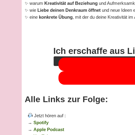
✨ warum
Kreativität auf Beziehung
und Aufmerksamk
✨ wie
Liebe deinen Denkraum öffnet
und neue Ideen e
✨ eine
konkrete Übung
, mit der du deine Kreativität im 
Sie sehen gerade einen Platzhalteri
Ich erschaffe aus L
Alle Links zur Folge:
Jetzt hören auf :
→
S
potify
→
A
pple Podcast