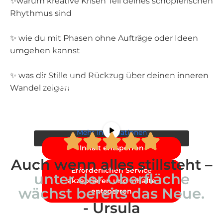
✨warum kreative Krisen Teil deines schöpferischen
Rhythmus sind
✨ wie du mit Phasen ohne Aufträge oder Ideen
umgehen kannst
✨ was dir Stille und Rückzug über deinen inneren
Sie sehen gerade einen Platzhalterinhalt
von
YouTube
. Um auf den eigentlichen
Wandel zeigen
Inhalt zuzugreifen, klicken Sie auf die
Schaltfläche unten. Bitte beachten Sie,
dass dabei Daten an Drittanbieter
weitergegeben werden.
Mehr Informationen
Inhalt entsperren
Auch wenn alles stillsteht –
Erforderlichen Service
unter der Oberfläche
akzeptieren und Inhalte
wächst bereits das Neue.
entsperren
- Ursula