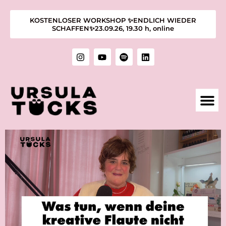
KOSTENLOSER WORKSHOP ✨ENDLICH WIEDER
SCHAFFEN✨23.09.26, 19.30 h, online
1:1 M
KURSE &
ÜBER MIC
KUNST &