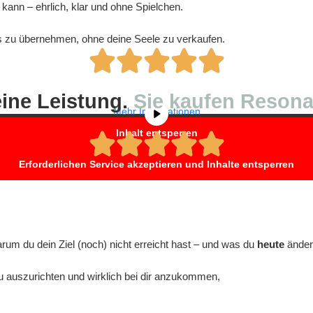
 kann – ehrlich, klar und ohne Spielchen.
ss zu übernehmen, ohne deine Seele zu verkaufen.
nhalt von
YouTube
. Um auf den eigentlichen Inhalt zuzugreifen, klicken
beachten Sie, dass dabei Daten an Drittanbieter weitergegeben werden
ine Leistung.
Sie kaufen Resona
Mehr Informationen
Inhalt entsperren
Erforderlichen Service akzeptieren und Inhalte entsperren
rum du dein Ziel (noch) nicht erreicht hast – und was du
heute
änder
u auszurichten und wirklich bei dir anzukommen,