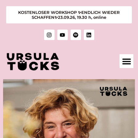
KOSTENLOSER WORKSHOP ✨ENDLICH WIEDER
SCHAFFEN✨23.09.26, 19.30 h, online
1:1 M
KURSE &
ÜBER MIC
KUNST &