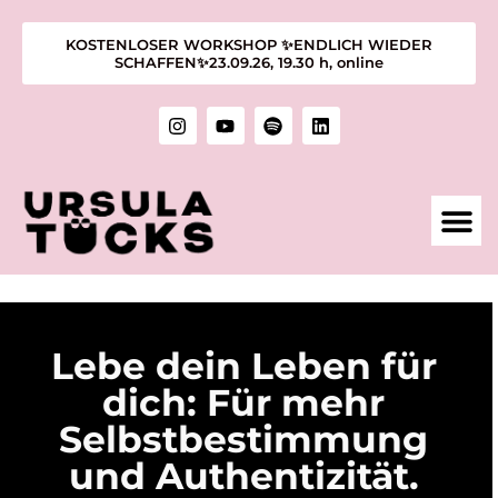
KOSTENLOSER WORKSHOP ✨ENDLICH WIEDER
SCHAFFEN✨23.09.26, 19.30 h, online
1:1 M
KURSE &
ÜBER MIC
KUNST &
Lebe dein Leben für
dich: Für mehr
Selbstbestimmung
und Authentizität.